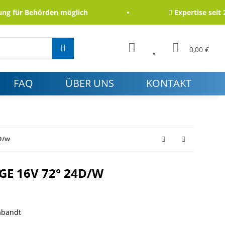
für Behörden möglich
Expertise seit 2006
0,00 €
FAQ
ÜBER UNS
KONTAKT
D/w
 16V 72° 24D/W
abandt