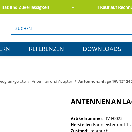
 und Zuverlässigkeit
Kauf auf Rechnung 
ERN
REFERENZEN
DOWNLOADS
zeugfunkgeräte
Antennen und Adapter
Antennenanlage 16V 72° 24
ANTENNENANLAGE
Artikelnummer:
BV-F0023
Hersteller:
Baumeister und Tr
Zustand:
gebraucht