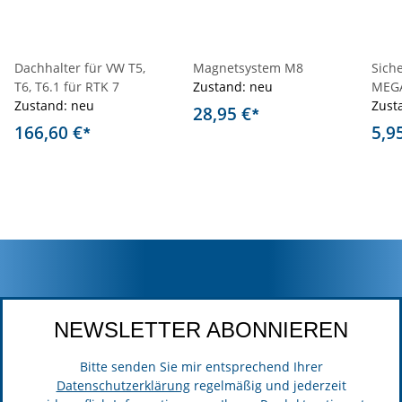
Dachhalter für VW T5,
Magnetsystem M8
Sich
T6, T6.1 für RTK 7
Zustand: neu
MEGA
Zustand: neu
Zust
28,95 €
*
166,60 €
5,9
*
NEWSLETTER ABONNIEREN
Bitte senden Sie mir entsprechend Ihrer
Datenschutzerklärung
regelmäßig und jederzeit