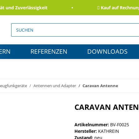
nd Zuverlässigkeit
Kauf auf Rechnung fü
ERN
REFERENZEN
DOWNLOADS
zeugfunkgeräte
Antennen und Adapter
Caravan Antenne
CARAVAN ANTE
Artikelnummer:
BV-F0025
Hersteller:
KATHREIN
Zustand:
neu