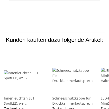
Kunden kauften dazu folgende Artikel:
Innenleuchten SET
Schneeschutzkappe für
LED-
SpotLED, weiß
Druckkammerlautsprecher
Mini
Zustand: neu
Zustand: neu
Halt
Zust