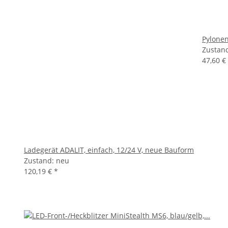
Pylonen
Zustan
47,60 €
Ladegerät ADALIT, einfach, 12/24 V, neue Bauform
Zustand: neu
120,19 €
*