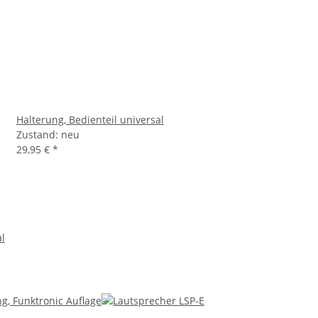
Halterung, Bedienteil universal
Zustand: neu
29,95 €
*
l