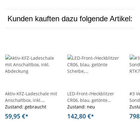
Kunden kauften dazu folgende Artikel:
Aktiv-KFZ-Ladeschale mit
LED-Front-/Heckblitzer
#3 V
Anschaltbox, inkl.
CR06, blau, getönte
Sond
Abdeckung
Zustand: gebraucht
Scheibe, Einbaumontage
Zustand: neu
RTK7
Zust
59,95 €
142,80 €
798
*
*