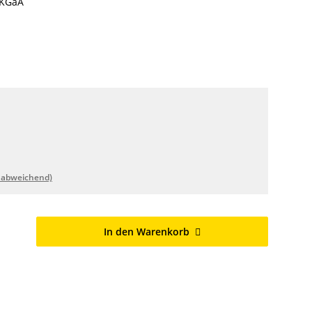
 KGaA
 abweichend)
In den Warenkorb