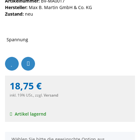
Artikelnummer:
BV-MA0017
Hersteller:
Max B. Martin GmbH & Co. KG
Zustand:
neu
Spannung
18,75 €
inkl. 19% USt., zzgl.
Versand
Artikel lagernd
x
Wählen Sie bitte die gewünschte Option aus.