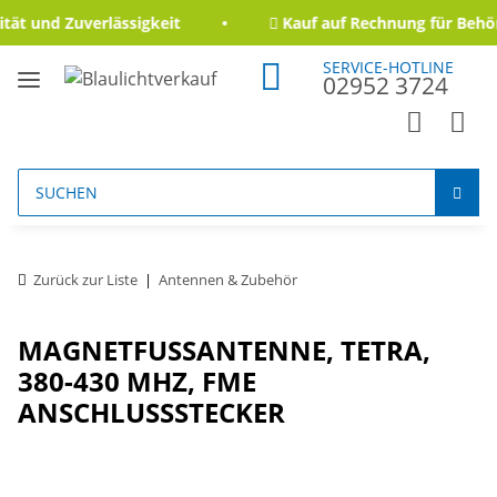
ät und Zuverlässigkeit
Kauf auf Rechnung für Behör
SERVICE-HOTLINE
02952 3724
Zurück zur Liste
Antennen & Zubehör
MAGNETFUSSANTENNE, TETRA, 3
80-430 MHZ, FME A
NSCHLUSSSTECKER