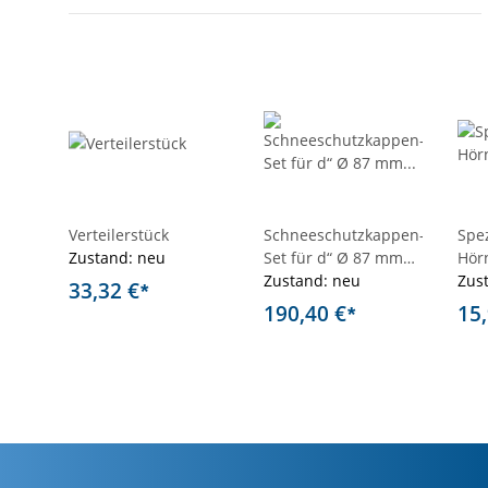
Verteilerstück
Schneeschutzkappen-
Spez
Zustand: neu
Set für d“ Ø 87 mm
Hör
und a’ Ø 95 mm
Zustand: neu
Zus
33,32 €
*
190,40 €
15
*