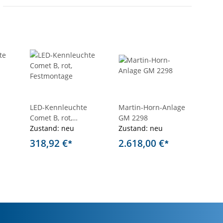
LED-Kennleuchte
Martin-Horn-Anlage
Dach
Comet B, rot,
GM 2298
für 
Festmontage
Zustand: neu
Zustand: neu
Dach
Zust
318,92 €
2.618,00 €
142
*
*