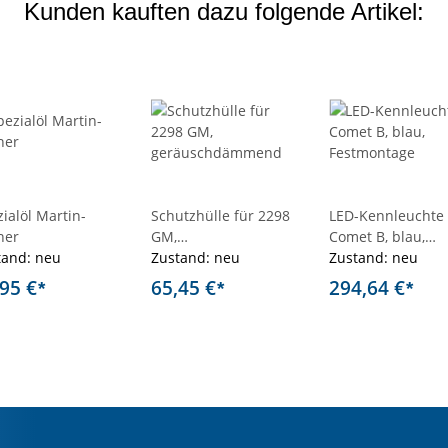
Kunden kauften dazu folgende Artikel:
ialöl Martin-
Schutzhülle für 2298
LED-Kennleuchte
ner
GM,
Comet B, blau,
tand: neu
geräuschdämmend
Zustand: neu
Festmontage
Zustand: neu
,95 €
65,45 €
294,64 €
*
*
*