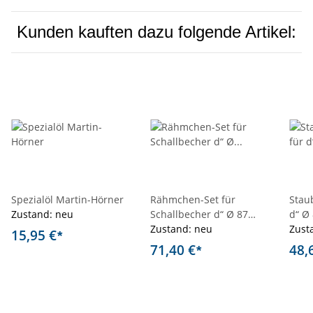
Kunden kauften dazu folgende Artikel:
Spezialöl Martin-Hörner
Rähmchen-Set für
Staub
Zustand: neu
Schallbecher d“ Ø 87
d“ Ø
mm und a’ Ø 95 mm
Zustand: neu
mm
Zust
15,95 €
*
71,40 €
48,
*