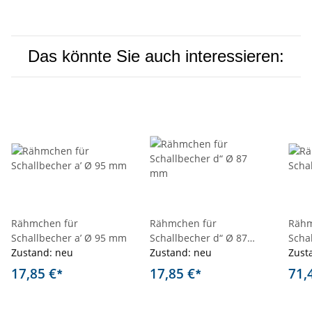
Das könnte Sie auch interessieren:
Rähmchen für
Rähmchen für
Rähm
Schallbecher a’ Ø 95 mm
Schallbecher d“ Ø 87
Scha
Zustand: neu
mm
Zustand: neu
mm u
Zust
17,85 €
17,85 €
71,
*
*