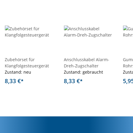
Zubehörset für
Anschlusskabel Alarm-
Gumm
Klangfolgesteuergerät
Dreh-Zugschalter
Rohr
Zustand: neu
Zustand: gebraucht
Zust
8,33 €
8,33 €
5,9
*
*