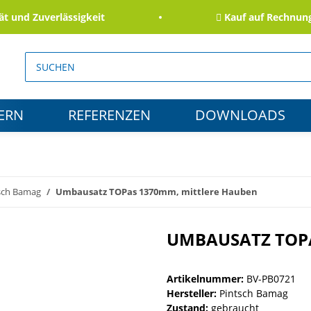
d Zuverlässigkeit
Kauf auf Rechnung für
ERN
REFERENZEN
DOWNLOADS
sch Bamag
Umbausatz TOPas 1370mm, mittlere Hauben
UMBAUSATZ TOPA
Artikelnummer:
BV-PB0721
Hersteller:
Pintsch Bamag
Zustand:
gebraucht