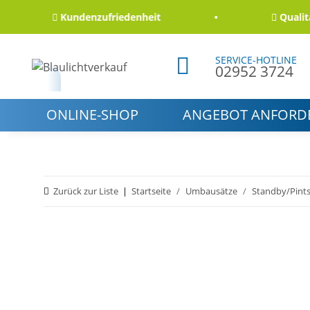
Kundenzufriedenheit
Qualität un
SERVICE-HOTLINE
02952 3724
ONLINE-SHOP
ANGEBOT ANFORD
Zurück zur Liste
Startseite
Umbausätze
Standby/Pint