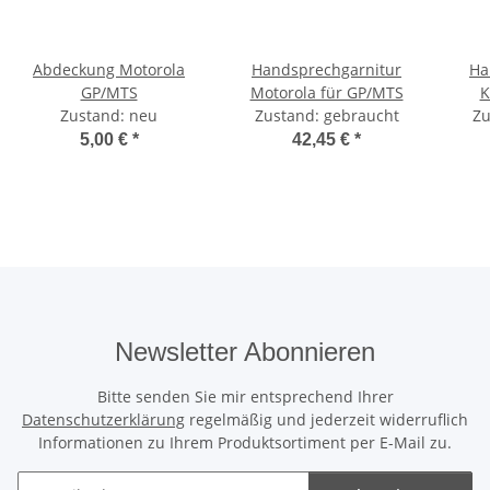
Abdeckung Motorola
Handsprechgarnitur
Ha
GP/MTS
Motorola für GP/MTS
K
Zustand: neu
Zustand: gebraucht
Zu
5,00 €
*
42,45 €
*
Newsletter Abonnieren
Bitte senden Sie mir entsprechend Ihrer
Datenschutzerklärung
regelmäßig und jederzeit widerruflich
Informationen zu Ihrem Produktsortiment per E-Mail zu.