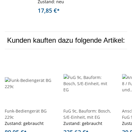
Zustand: neu
17,85 €
*
Kunden kauften dazu folgende Artikel:
Funk-Bediengerät BG
FuG 9c, Bauform: Bosch,
Ansc
229c
S/E-Einheit, mit EG
FuG 
Zustand: gebraucht
Zustand: gebraucht
Stro
Zust