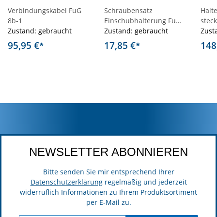
Verbindungskabel FuG
Schraubensatz
Halte
8b-1
Einschubhalterung FuG
stec
Zustand: gebraucht
8 / FuG 9, Motorola
Zustand: gebraucht
Zust
95,95 €
17,85 €
148
*
*
NEWSLETTER ABONNIEREN
Bitte senden Sie mir entsprechend Ihrer
Datenschutzerklärung
regelmäßig und jederzeit
widerruflich Informationen zu Ihrem Produktsortiment
per E-Mail zu.