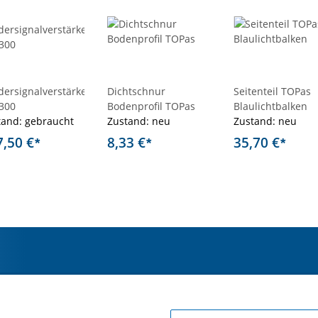
dersignalverstärker
Dichtschnur
Seitenteil TOPas
300
Bodenprofil TOPas
Blaulichtbalken
tand: gebraucht
Zustand: neu
Zustand: neu
7,50 €
8,33 €
35,70 €
*
*
*