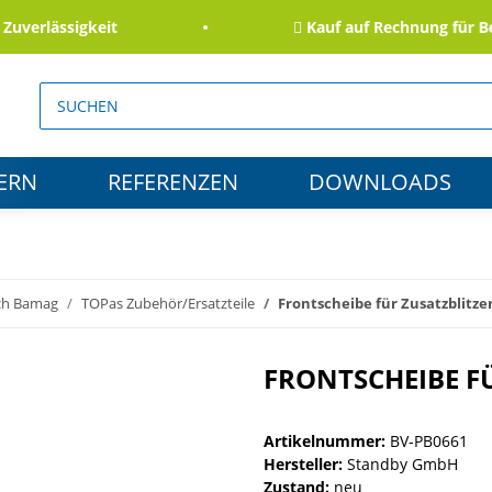
rlässigkeit
Kauf auf Rechnung für Behö
ERN
REFERENZEN
DOWNLOADS
ch Bamag
TOPas Zubehör/Ersatzteile
Frontscheibe für Zusatzblitze
FRONTSCHEIBE F
Artikelnummer:
BV-PB0661
Hersteller:
Standby GmbH
Zustand:
neu