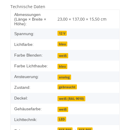
Technische Daten
Abmessungen
23,00 × 137,00 × 15,50 cm
(Länge × Breite ×
Höhe):
12 V
Spannung:
blau
Lichtfarbe:
Farbe Blenden:
weiß
Farbe Lichthaube:
blau
Ansteuerung:
analog
gebraucht
Zustand:
Deckel:
weiß (RAL 9010)
Gehäusefarbe:
weiß
LED
Lichttechnik:
ECE-R10
ECE-R65