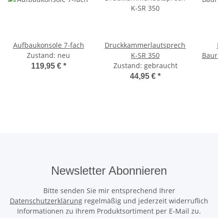
Aufbaukonsole 7-fach
Druckkammerlautsprecher
Zustand: neu
K-SR 350
Baure
Zustand: gebraucht
re
119,95 €
*
Fun
44,95 €
*
Newsletter Abonnieren
Bitte senden Sie mir entsprechend Ihrer
Datenschutzerklärung
regelmäßig und jederzeit widerruflich
Informationen zu Ihrem Produktsortiment per E-Mail zu.