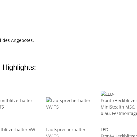
l des Angebotes.
 Highlights:
tblitzerhalter VW
Lautsprecherhalter
LED-
VW T5
Front-/Heckblitze