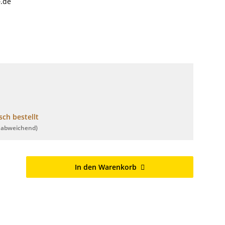
.de
ch bestellt
 abweichend)
In den Warenkorb