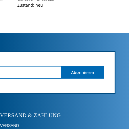
Festmontage
Zustand: neu
e
Abonnieren
VERSAND & ZAHLUNG
VERSAND