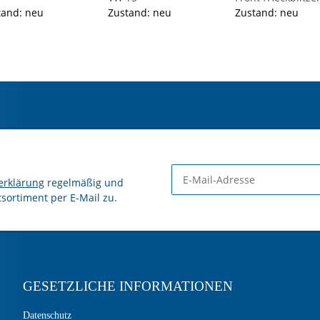
tand: neu
Zustand: neu
MiniStealth MS6,
Zustand: neu
blau, Festmontag
erklärung
regelmäßig und
tsortiment per E-Mail zu.
GESETZLICHE INFORMATIONEN
Datenschutz