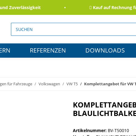
uverlässigkeit
Kauf auf Rechnung für Be
ERN
REFERENZEN
DOWNLOADS
gen für Fahrzeuge
Volkswagen
VW T5
Komplettangebot für VW T
KOMPLETTANGEBO
BLAULICHTBALKE
Artikelnummer:
BV-T50010