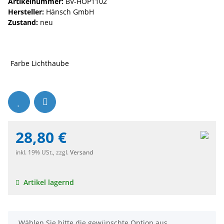
Artikelnummer:
BV-HOP1102
Hersteller:
Hänsch GmbH
Zustand:
neu
Farbe Lichthaube
28,80 €
inkl. 19% USt., zzgl.
Versand
Artikel lagernd
x
Wählen Sie bitte die gewünschte Option aus.