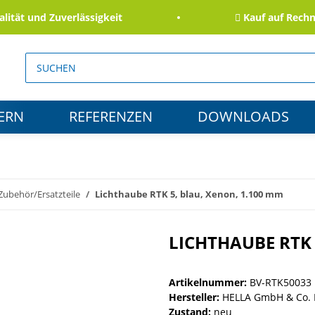
t und Zuverlässigkeit
Kauf auf Rechnung
ERN
REFERENZEN
DOWNLOADS
Zubehör/Ersatzteile
Lichthaube RTK 5, blau, Xenon, 1.100 mm
LICHTHAUBE RTK 
Artikelnummer:
BV-RTK50033
Hersteller:
HELLA GmbH & Co.
Zustand:
neu