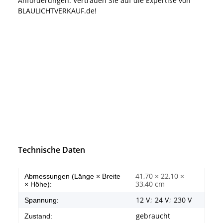
Anforderungen. Vertrauen Sie auf die Expertise von
BLAULICHTVERKAUF.de!
Technische Daten
41,70 × 22,10 ×
Abmessungen (Länge × Breite
33,40 cm
× Höhe):
12 V
;
24 V
;
230 V
Spannung:
gebraucht
Zustand: