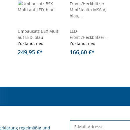
Umbausatz BSX Multi
LED-
auf LED, blau
Front-/Heckblitzer
Zustand: neu
MiniStealth MS6 V,
Zustand: neu
blau, getönte
249,95 €
166,60 €
*
*
Scheibe,
Haltermontage
erklärung
regelmäßig und