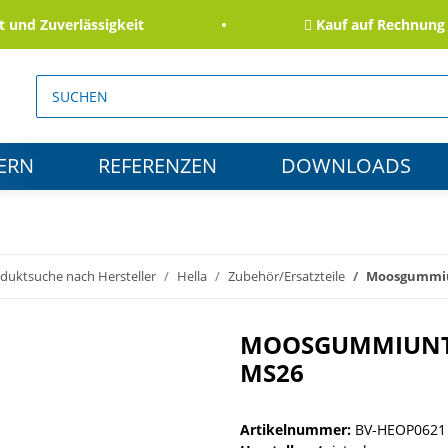
d Zuverlässigkeit
Kauf auf Rechnung für
ERN
REFERENZEN
DOWNLOADS
duktsuche nach Hersteller
Hella
Zubehör/Ersatzteile
Moosgummiun
MOOSGUMMIUNTE
MS26
Artikelnummer:
BV-HEOP0621