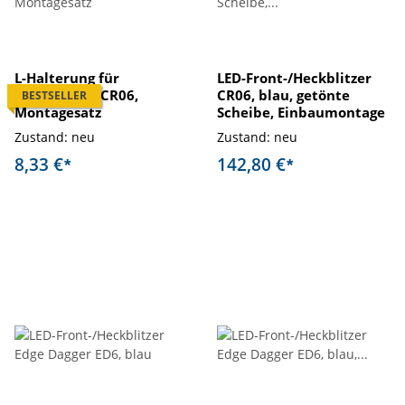
L-Halterung für
LED-Front-/Heckblitzer
Frontblitzer CR06,
CR06, blau, getönte
BESTSELLER
Montagesatz
Scheibe, Einbaumontage
Zustand: neu
Zustand: neu
8,33 €
142,80 €
*
*