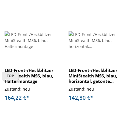
LED-Front-/Heckblitzer
LED-Front-/Heckblitzer
MiniStealth MS6, blau,
MiniStealth MS6, blau,
TOP
Haltermontage
horizontal, getönte
Scheibe, Festmontage
Zustand: neu
Zustand: neu
164,22 €
142,80 €
*
*