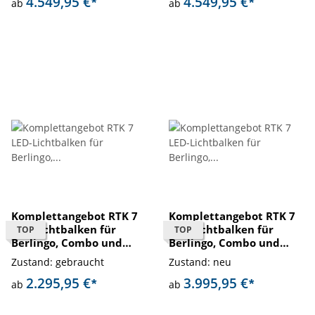
4.549,95 €
4.549,95 €
*
*
ab
ab
Komplettangebot RTK 7
Komplettangebot RTK 7
LED-Lichtbalken für
LED-Lichtbalken für
TOP
TOP
Berlingo, Combo und
Berlingo, Combo und
Proace
Proace
Zustand: gebraucht
Zustand: neu
2.295,95 €
3.995,95 €
*
*
ab
ab