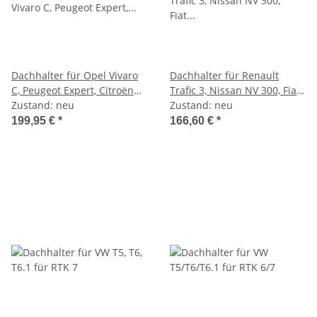
Dachhalter für Opel Vivaro
Dachhalter für Renault
C, Peugeot Expert, Citroën
Trafic 3, Nissan NV 300, Fiat
Jumpy, Toyota Proace für
Zustand: neu
Talento, Opel Vivaro B für
Zustand: neu
RTK 7
RTK 7
199,95 €
*
166,60 €
*
/DBS/Aurum/Trident/LB 200