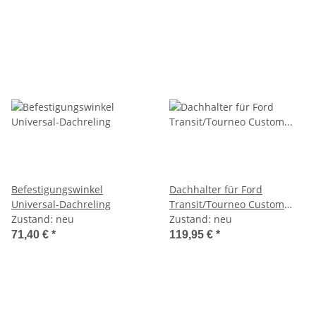
Befestigungswinkel
Dachhalter für Ford
Universal-Dachreling
Transit/Tourneo Custom
Zustand: neu
(2012-2023) für RTK 7
Zustand: neu
71,40 €
*
119,95 €
*