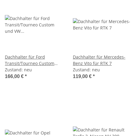
Dachhalter für Ford
Dachhalter für Mercedes-
Transit/Tourneo Custom
Benz Vito für RTK 7
und VW New Transporter
Zustand: neu
Zustand: neu
für RTK 7
166,00 €
*
119,00 €
*