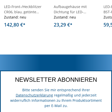
LED-Front-/Heckblitzer
Aufbaugehäuse mit
LED-
CR06, blau, getönte
Dichtung für LED-
BST-
Scheibe, Einbaumontage
Zustand: neu
Frontblitzer L88
Zustand: neu
Fest
Zust
142,80 €
23,29 €
59,
*
*
NEWSLETTER ABONNIEREN
Bitte senden Sie mir entsprechend Ihrer
Datenschutzerklärung
regelmäßig und jederzeit
widerruflich Informationen zu Ihrem Produktsortiment
per E-Mail zu.