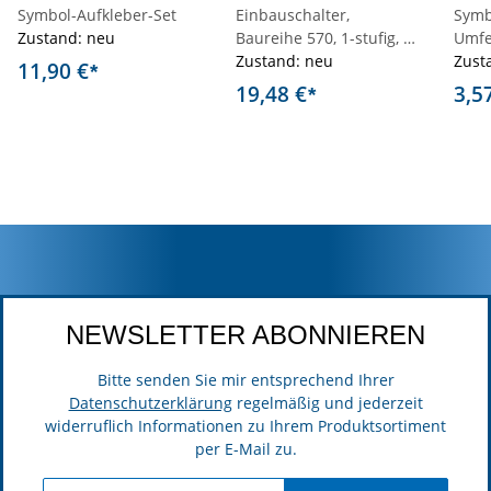
Symbol-Aufkleber-Set
Einbauschalter,
Symb
Zustand: neu
Baureihe 570, 1-stufig, 1-
Umfe
reihig, Auffind- und
Zustand: neu
rech
Zust
11,90 €
*
Funktionsbeleuchtung
19,48 €
3,5
*
NEWSLETTER ABONNIEREN
Bitte senden Sie mir entsprechend Ihrer
Datenschutzerklärung
regelmäßig und jederzeit
widerruflich Informationen zu Ihrem Produktsortiment
per E-Mail zu.