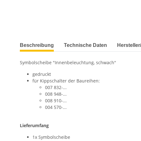
Beschreibung
Technische Daten
Herstelle
Symbolscheibe "Innenbeleuchtung, schwach"
gedruckt
für Kippschalter der Baureihen:
007 832-...
008 948-...
008 910-...
004 570-...
Lieferumfang
1x Symbolscheibe