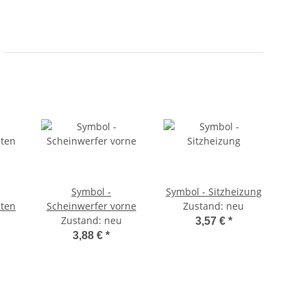
Symbol -
Symbol - Sitzheizung
Sy
nten
Scheinwerfer vorne
Zustand: neu
Zustand: neu
3,57 €
*
3,88 €
*