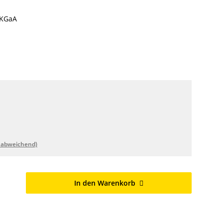
 KGaA
 abweichend)
In den Warenkorb