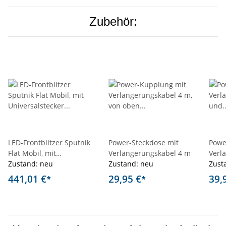
Zubehör:
LED-Frontblitzer Sputnik
Power-Steckdose mit
Powe
Flat Mobil, mit
Verlängerungskabel 4 m
Verl
Universalstecker für
Zustand: neu
Zustand: neu
und 
Zust
Kofferanlagen
441,01 €
29,95 €
39,
*
*