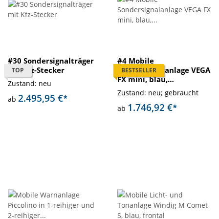
#30 Sondersignalträger
#4 Mobile
mit Kfz-Stecker
Sondersignalanlage VEGA
TOP
BESTSELLER
FX mini, blau,
Zustand: neu
Magnetmontage
Zustand: neu; gebraucht
2.495,95 €
*
ab
1.746,92 €
*
ab