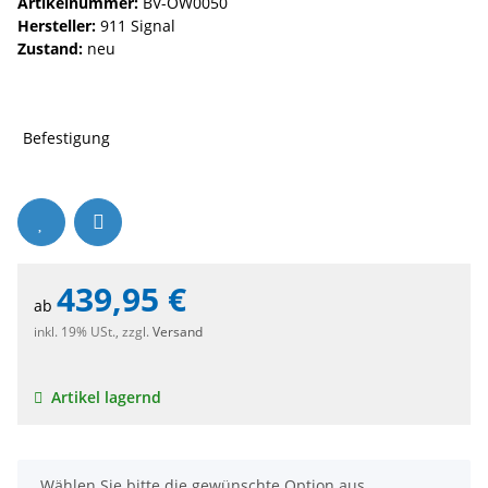
Artikelnummer:
BV-OW0050
Hersteller:
911 Signal
Zustand:
neu
Befestigung
439,95 €
ab
inkl. 19% USt., zzgl.
Versand
Artikel lagernd
x
Wählen Sie bitte die gewünschte Option aus.