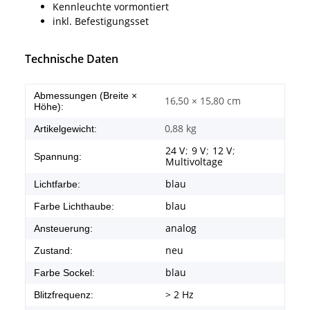
Kennleuchte vormontiert
inkl. Befestigungsset
Technische Daten
Abmessungen (Breite ×
16,50 × 15,80 cm
Höhe):
0,88
kg
Artikelgewicht:
24 V
;
9 V
;
12 V
;
Spannung:
Multivoltage
blau
Lichtfarbe:
blau
Farbe Lichthaube:
analog
Ansteuerung:
neu
Zustand:
blau
Farbe Sockel:
> 2 Hz
Blitzfrequenz: