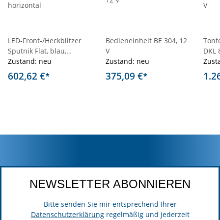
LED-Front-/Heckblitzer
Bedieneinheit BE 304, 12
Tonf
Sputnik Flat, blau,
V
DKL 8
horizontal
Zustand: neu
Zustand: neu
Zust
602,62 €
375,09 €
1.2
*
*
NEWSLETTER ABONNIEREN
Bitte senden Sie mir entsprechend Ihrer
Datenschutzerklärung
regelmäßig und jederzeit