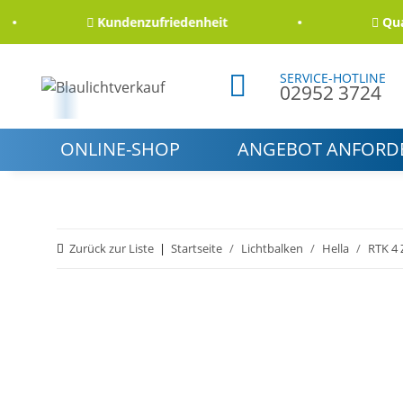
Kundenzufriedenheit
Qualitä
SERVICE-HOTLINE
02952 3724
ONLINE-SHOP
ANGEBOT ANFORD
Zurück zur Liste
Startseite
Lichtbalken
Hella
RTK 4 