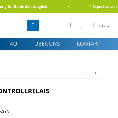
für Behörden möglich
Expertise seit 200
0,00 €
FAQ
ÜBER UNS
KONTAKT
ONTROLLRELAIS
 KGaA