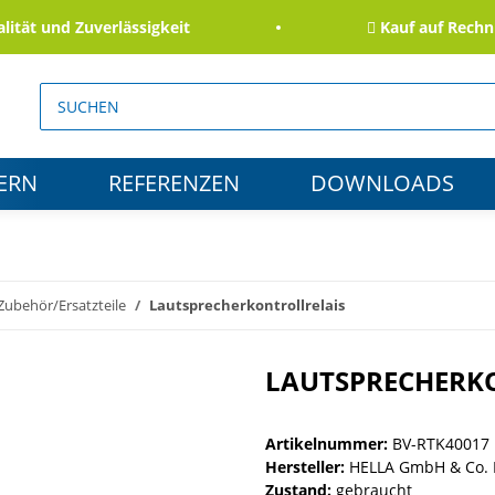
t und Zuverlässigkeit
Kauf auf Rechnung 
ERN
REFERENZEN
DOWNLOADS
Zubehör/Ersatzteile
Lautsprecherkontrollrelais
LAUTSPRECHERK
Artikelnummer:
BV-RTK40017
Hersteller:
HELLA GmbH & Co.
Zustand:
gebraucht