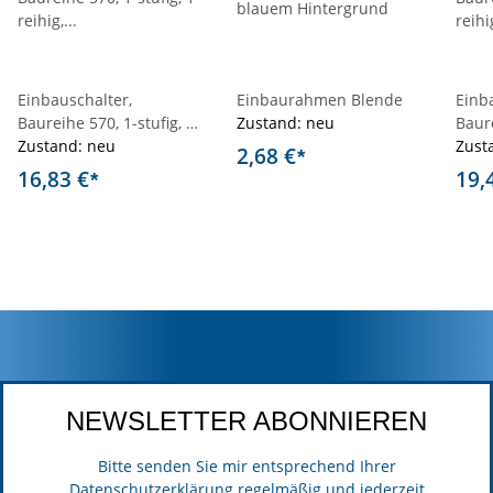
Einbauschalter,
Einbaurahmen Blende
Einb
Baureihe 570, 1-stufig, 1-
Zustand: neu
Baure
reihig, Auffind- und
Zustand: neu
reihi
Zust
2,68 €
*
Funktionsbeleuchtung,
Funk
16,83 €
19,
*
Einschaltsperre
NEWSLETTER ABONNIEREN
Bitte senden Sie mir entsprechend Ihrer
Datenschutzerklärung
regelmäßig und jederzeit