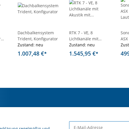
Dachbalkensystem
RTK 7 - VE, 8
Son
r
Trident, Konfigurator
Lichtkanäle mit
ASX 
Zustand: neu
Akustik mit
Zustand: neu
Zus
Handapparat HA115,
1.007,48 €
1.545,95 €
49
*
*
neu
erklärung
regelmäßig und