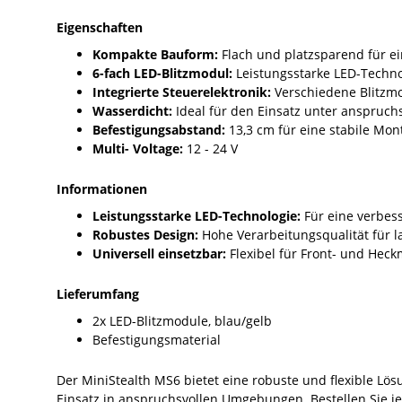
Eigenschaften
Kompakte Bauform:
Flach und platzsparend für ei
6-fach LED-Blitzmodul:
Leistungsstarke LED-Techno
Integrierte Steuerelektronik:
Verschiedene Blitzmod
Wasserdicht:
Ideal für den Einsatz unter anspruc
Befestigungsabstand:
13,3 cm für eine stabile Mon
Multi- Voltage:
12 - 24 V
Informationen
Leistungsstarke LED-Technologie:
Für eine verbes
Robustes Design:
Hohe Verarbeitungsqualität für 
Universell einsetzbar:
Flexibel für Front- und Heck
Lieferumfang
2x LED-Blitzmodule, blau/gelb
Befestigungsmaterial
Der MiniStealth MS6 bietet eine robuste und flexible Lös
Einsatz in anspruchsvollen Umgebungen. Bestellen Sie jet