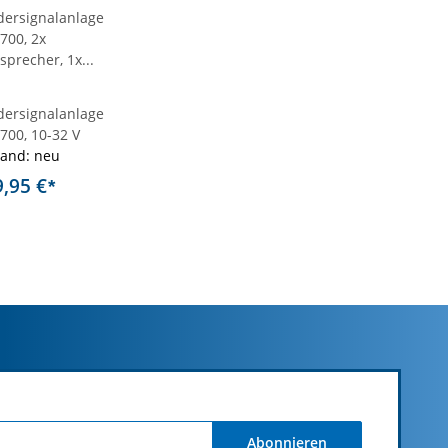
dersignalanlage
700, 10-32 V
tand: neu
9,95 €
*
Abonnieren