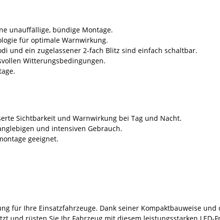
ne unauffällige, bündige Montage.
logie für optimale Warnwirkung.
i und ein zugelassener 2-fach Blitz sind einfach schaltbar.
hsvollen Witterungsbedingungen.
tage.
serte Sichtbarkeit und Warnwirkung bei Tag und Nacht.
langlebigen und intensiven Gebrauch.
montage geeignet.
ung für Ihre Einsatzfahrzeuge. Dank seiner Kompaktbauweise und der
zt und rüsten Sie Ihr Fahrzeug mit diesem leistungsstarken LED-Fr