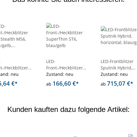
-
LED-
LED-Frontblitzer
t-/Heckblitzer
Front-/Heckblitzer
Sputnik Hybrid,
iStealth MS6,
tand: neu
SuperThin ST6,
Zustand: neu
horizontal, blau/
Zustand: neu
/gelb,
blau/gelb
5,64 €
166,60 €
715,07 €
*
*
*
ab
ab
termontage
Kunden kauften dazu folgende Artikel: