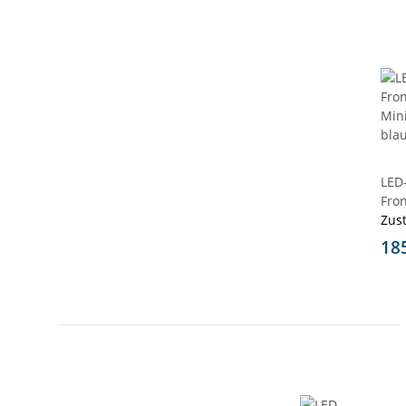
LED
Fron
Min
Zus
blau
18
Hal