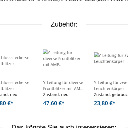
Zubehör:
chlusssteckerset
Y-Leitung für diverse
Y-Leitung für zwe
tblitzer
Frontblitzer mit AMP
Leuchtenkörper
tand: neu
MQS-
Zustand: neu
Zustand: gebrauc
Steckverbindung
,80 €
47,60 €
23,80 €
*
*
*
Das könnte Sie auch interessieren: