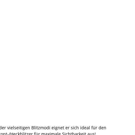
 vielseitigen Blitzmodi eignet er sich ideal für den
ont-/Heckblitzer für maximale Sichtbarkeit aus!