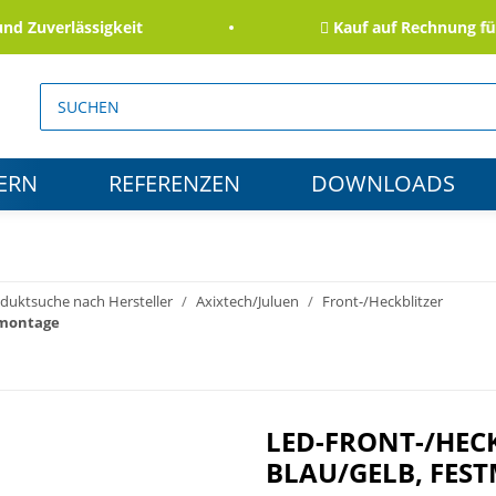
verlässigkeit
Kauf auf Rechnung für Beh
ERN
REFERENZEN
DOWNLOADS
duktsuche nach Hersteller
Axixtech/Juluen
Front-/Heckblitzer
stmontage
LED-FRONT-/HEC
BLAU/GELB, FES