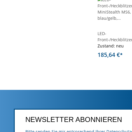
LED-
Front-/Heckblitze
MiniStealth MS6,
Zustand: neu
blau/gelb,
185,64 €
*
Haltermontage
NEWSLETTER ABONNIEREN
Bitte senden Sie mir entsprechend Ihrer
Datenschutz