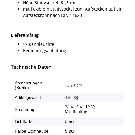
Höhe Stativsockel: 61,3 mm
mit flexiblem Stativsockel zum Aufstecken auf ein
Aufsteckrohr nach DIN 14620
Lieferumfang
1x Kennleuchte
Bedienungsanleitung
Technische Daten
Abmessungen
10,90 cm
(Breite):
0,86
kg
Artikelgewicht:
24 V
;
9 V
;
12 V
;
Spannung:
Multivoltage
blau
Lichtfarbe:
blau
Farbe Lichthaube: