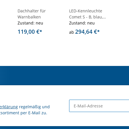
Dachhalter für
LED-Kennleuchte
Warnbalken
Comet S - B, blau,
Zustand: neu
Festmontage
Zustand: neu
119,00 €
294,64 €
*
*
ab
erklärung
regelmäßig und
tsortiment per E-Mail zu.