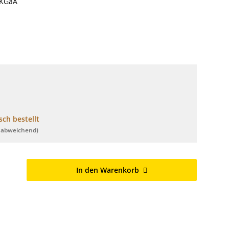
 KGaA
ch bestellt
 abweichend)
In den Warenkorb