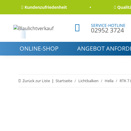
Kundenzufriedenheit
Qualität un
SERVICE-HOTLINE
02952 3724
ONLINE-SHOP
ANGEBOT ANFORD
Zurück zur Liste
Startseite
Lichtbalken
Hella
RTK 7 