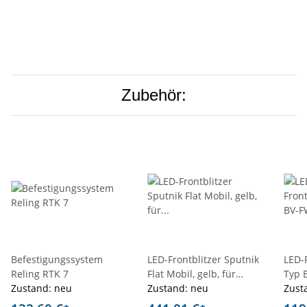
Zubehör:
Befestigungssystem
LED-Frontblitzer Sputnik
LED-
Reling RTK 7
Flat Mobil, gelb, für
Typ B
Zustand: neu
Kofferanlagen
Zustand: neu
Koff
Zust