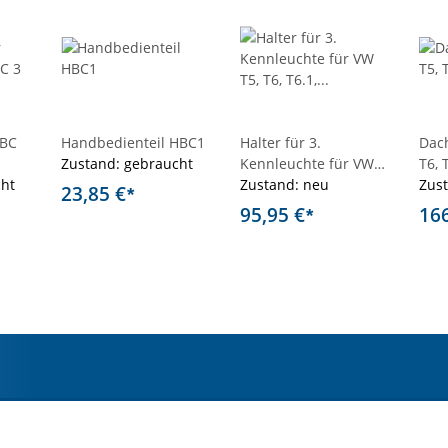
HBC
Handbedienteil HBC1
Halter für 3.
Dach
Zustand: gebraucht
Kennleuchte für VW
T6, 
cht
T5, T6, T6.1,
Zustand: neu
DBS
Zus
23,85 €
*
Fahrerseite
95,95 €
16
*