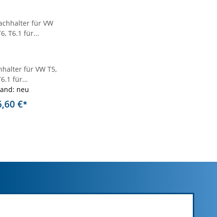
halter für VW T5,
T6.1 für
/Aurum/Trident
tand: neu
6,60 €
*