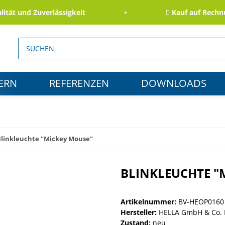
 und Zuverlässigkeit
Kauf auf Rechnung f
ERN
REFERENZEN
DOWNLOADS
Blinkleuchte "Mickey Mouse"
BLINKLEUCHTE "
Artikelnummer:
BV-HEOP0160
Hersteller:
HELLA GmbH & Co.
Zustand:
neu