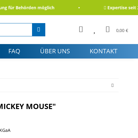
ür Behörden möglich
Expertise seit 2006
0,00 €
FAQ
ÜBER UNS
KONTAKT
MICKEY MOUSE"
 KGaA