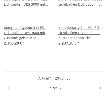
Komplettangebot #1 LED-
Komplettangebot #2 LED-
Lichtbalken DBS 3000 mit
Lichtbalken DBS 3000 mit
Einbaulautsprechern und
Zustand: gebraucht
abgesetzten Lautsprechern
Zustand: gebraucht
BE 600
und BE 600
2.356,20 €
*
2.237,20 €
*
Artikel 1 - 20 von 83
Seite
1