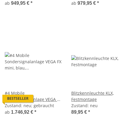
beschriftet
ab
ab
949,95 €
*
979,95 €
*
#4 Mobile
Blitzkennleuchte KLX,
BESTSELLER
Sondersignalanlage VEGA FX
Festmontage
mini, blau, Magnetmontage
Zustand: neu; gebraucht
Zustand: neu
ab
1.746,92 €
*
89,95 €
*