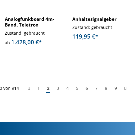
Analogfunkboard 4m-
Anhaltesignalgeber
Band, Teletron
Zustand: gebraucht
Zustand: gebraucht
119,95 €
*
1.428,00 €
*
ab
40 von 914
1
2
3
4
5
6
7
8
9