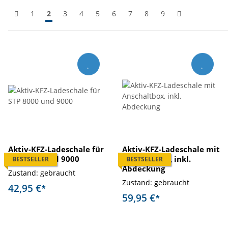
1
2
3
4
5
6
7
8
9
Aktiv-KFZ-Ladeschale für
Aktiv-KFZ-Ladeschale mit
STP 8000 und 9000
Anschaltbox, inkl.
BESTSELLER
BESTSELLER
Abdeckung
Zustand: gebraucht
Zustand: gebraucht
42,95 €
*
59,95 €
*