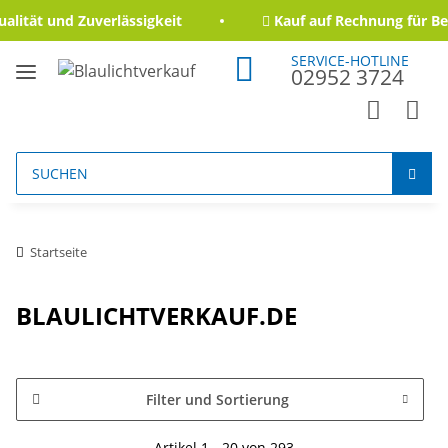
ität und Zuverlässigkeit
Kauf auf Rechnung für Beh
SERVICE-HOTLINE
02952 3724
Startseite
BLAULICHTVERKAUF.DE
Filter und Sortierung
Artikel 1 - 20 von 293